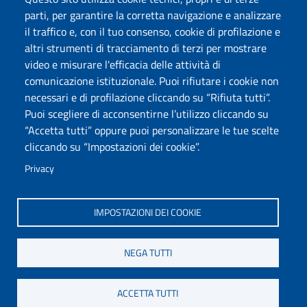
Dichiarazione di accessibilità
parti, per garantire la corretta navigazione e analizzare
Posta elettronica @uniss.it
il traffico e, con il tuo consenso, cookie di profilazione e
Protocollo
altri strumenti di tracciamento di terzi per mostrare
video e misurare l'efficacia delle attività di
Seguici su
comunicazione istituzionale. Puoi rifiutare i cookie non
necessari e di profilazione cliccando su “Rifiuta tutti”.
Puoi scegliere di acconsentirne l’utilizzo cliccando su
Università degli Studi di Sassari
“Accetta tutti” oppure puoi personalizzare le tue scelte
Dipartimento di Storia, Scienze dell’Uomo e
cliccando su “Impostazioni dei cookie”.
della Formazione
Via Maurizio Zanfarino 62, 07100 Sassari
Privacy
PEC: dip.storia.scienze.formazione@pec.uniss.it
www.uniss.it
IMPOSTAZIONI DEI COOKIE
NEGA TUTTI
ACCETTA TUTTI