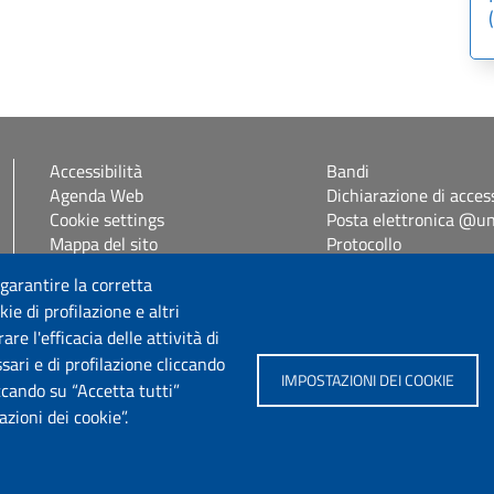
Accessibilità
Bandi
Agenda Web
Dichiarazione di access
Cookie settings
Posta elettronica @uni
Mappa del sito
Protocollo
Self Studenti
 garantire la corretta
eUniss
ie di profilazione e altri
e l'efficacia delle attività di
Seguici su
sari e di profilazione cliccando
IMPOSTAZIONI DEI COOKIE
iccando su “Accetta tutti”
zioni dei cookie”.