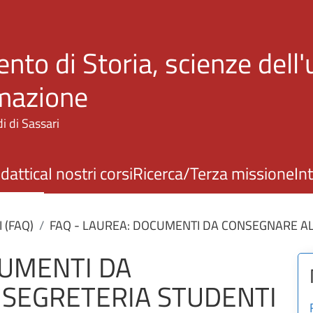
Salta al contenuto principale
nto di Storia, scienze dell
rmazione
i di Sassari
idattica
I nostri corsi
Ricerca/Terza missione
In
(FAQ)
FAQ - LAUREA: DOCUMENTI DA CONSEGNARE AL
CUMENTI DA
SEGRETERIA STUDENTI