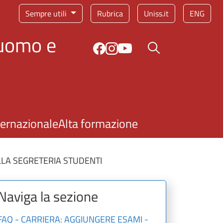
Sempre utili
Rubrica
Uniss.it
ENG
'uomo e
Bottone cerca
ternazionale
Alta formazione
LA SEGRETERIA STUDENTI
Naviga la sezione
FAQ - CARRIERA: AGGIUNGERE ESAMI -