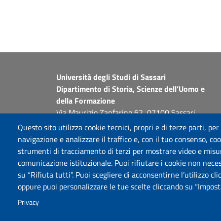
Università degli Studi di Sassari
Dipartimento di Storia, Scienze dell’Uomo e
della Formazione
Via Maurizio Zanfarino 62, 07100 Sassari
PEC: dip.storia.scienze.formazione@pec.uniss.it
Questo sito utilizza cookie tecnici, propri e di terze parti, per
www.uniss.it
navigazione e analizzare il traffico e, con il tuo consenso, cook
strumenti di tracciamento di terzi per mostrare video e misurar
comunicazione istituzionale. Puoi rifiutare i cookie non neces
su “Rifiuta tutti”. Puoi scegliere di acconsentirne l’utilizzo cl
oppure puoi personalizzare le tue scelte cliccando su “Imposta
Privacy