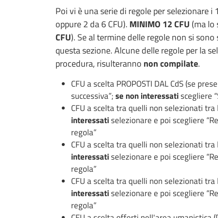
Poi vi è una serie di regole per selezionare 
oppure 2 da 6 CFU).
MINIMO 12 CFU
(ma lo 
CFU
). Se al termine delle regole non si sono
questa sezione. Alcune delle regole per la sele
procedura, risulteranno
non compilate
.
CFU a scelta PROPOSTI DAL CdS (se prese
successiva”;
se non interessati
scegliere “
CFU a scelta tra quelli non selezionati tra
interessati
selezionare e poi scegliere “R
regola”
CFU a scelta tra quelli non selezionati tra
interessati
selezionare e poi scegliere “R
regola”
CFU a scelta tra quelli non selezionati tra
interessati
selezionare e poi scegliere “R
regola”
CFU a scelta offerti nell'area umanistica