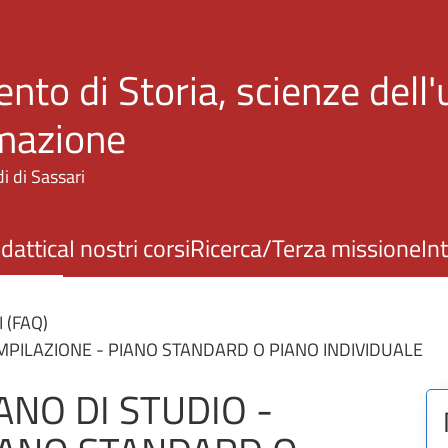
Salta al contenuto principale
nto di Storia, scienze dell
rmazione
i di Sassari
idattica
I nostri corsi
Ricerca/Terza missione
In
(FAQ)
OMPILAZIONE - PIANO STANDARD O PIANO INDIVIDUALE
ANO DI STUDIO -