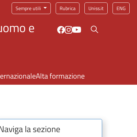
Sempre utili
Rubrica
Uniss.it
ENG
'uomo e
Bottone cerca
ternazionale
Alta formazione
Naviga la sezione