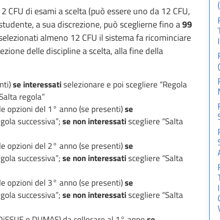
i 12 CFU di esami a scelta (può essere uno da 12 CFU,
studente, a sua discrezione, può sceglierne fino a
99
 selezionati almeno 12 CFU il sistema fa ricominciare
zione delle discipline a scelta, alla fine della
nti)
se interessati
selezionare e poi scegliere “Regola
Salta regola”
 le opzioni del 1° anno (se presenti)
se
egola successiva”;
se non interessati
scegliere “Salta
 le opzioni del 2° anno (se presenti)
se
egola successiva”;
se non interessati
scegliere “Salta
 le opzioni del 3° anno (se presenti)
se
egola successiva”;
se non interessati
scegliere “Salta
 (DiSSUF o DUMAS) da collocare al 1° anno
se