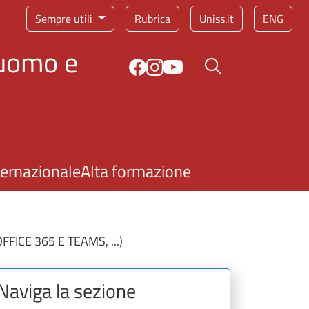
Sempre utili
Rubrica
Uniss.it
ENG
'uomo e
Bottone cerca
ternazionale
Alta formazione
FICE 365 E TEAMS, ...)
Naviga la sezione