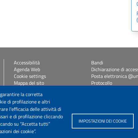
Accessibilità
Bandi
Agenda Web
Dichiarazione di access
Cookie settings
Posta elettronica @uni
Mappa del sito
Protocollo
Self Studenti
 garantire la corretta
eUniss
ie di profilazione e altri
e l'efficacia delle attività di
Seguici su
sari e di profilazione cliccando
IMPOSTAZIONI DEI COOKIE
iccando su “Accetta tutti”
zioni dei cookie”.