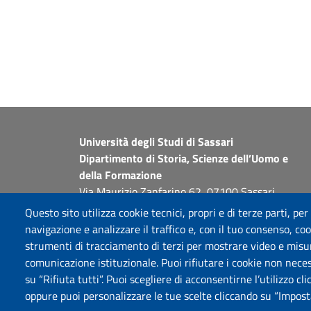
Università degli Studi di Sassari
Dipartimento di Storia, Scienze dell’Uomo e
della Formazione
Via Maurizio Zanfarino 62, 07100 Sassari
PEC: dip.storia.scienze.formazione@pec.uniss.it
Questo sito utilizza cookie tecnici, propri e di terze parti, per
www.uniss.it
navigazione e analizzare il traffico e, con il tuo consenso, cook
strumenti di tracciamento di terzi per mostrare video e misurar
comunicazione istituzionale. Puoi rifiutare i cookie non neces
su “Rifiuta tutti”. Puoi scegliere di acconsentirne l’utilizzo cl
oppure puoi personalizzare le tue scelte cliccando su “Imposta