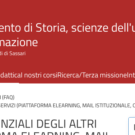
Salta al contenuto principale
nto di Storia, scienze dell
rmazione
i di Sassari
idattica
I nostri corsi
Ricerca/Terza missione
In
(FAQ)
SERVIZI (PIATTAFORMA ELEARNING, MAIL ISTITUZIONALE, OF
NZIALI DEGLI ALTRI