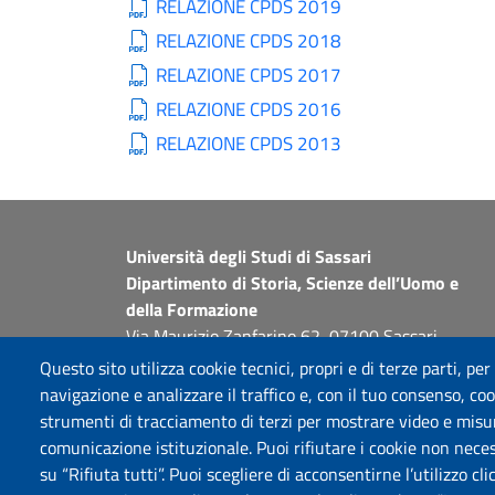
RELAZIONE CPDS 2019
RELAZIONE CPDS 2018
RELAZIONE CPDS 2017
RELAZIONE CPDS 2016
RELAZIONE CPDS 2013
Università degli Studi di Sassari
Dipartimento di Storia, Scienze dell’Uomo e
della Formazione
Via Maurizio Zanfarino 62, 07100 Sassari
PEC: dip.storia.scienze.formazione@pec.uniss.it
Questo sito utilizza cookie tecnici, propri e di terze parti, per
www.uniss.it
navigazione e analizzare il traffico e, con il tuo consenso, cook
strumenti di tracciamento di terzi per mostrare video e misurar
comunicazione istituzionale. Puoi rifiutare i cookie non neces
su “Rifiuta tutti”. Puoi scegliere di acconsentirne l’utilizzo cl