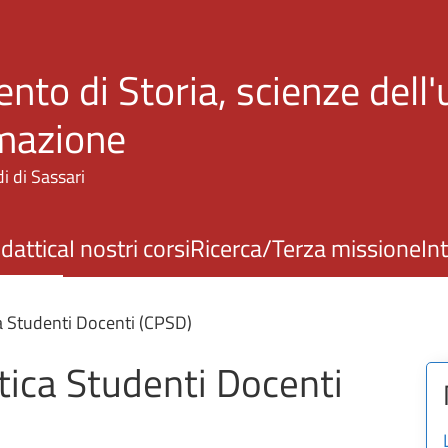
Salta al contenuto principale
nto di Storia, scienze dell
rmazione
i di Sassari
idattica
I nostri corsi
Ricerca/Terza missione
In
a Studenti Docenti (CPSD)
ica Studenti Docenti