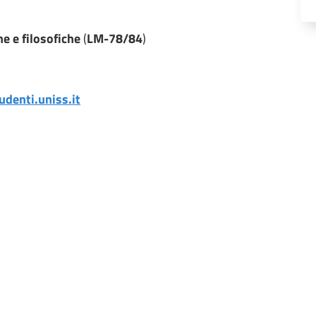
he e filosofiche
(
LM-78/84
)
denti.uniss.it