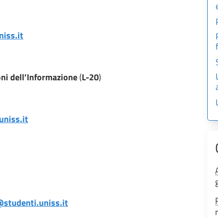
niss.it
ni dell’Informazione
(
L-20
)
uniss.it
@studenti.uniss.it