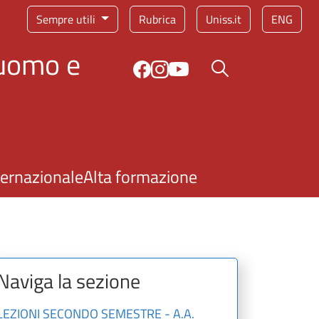
Sempre utili
Rubrica
Uniss.it
ENG
'uomo e
Bottone cerca
ternazionale
Alta formazione
Naviga la sezione
LEZIONI SECONDO SEMESTRE - A.A.