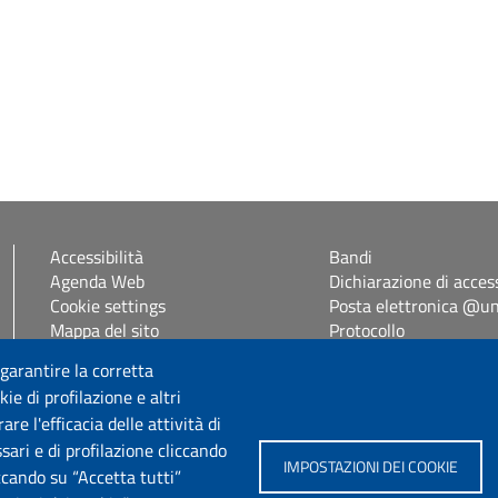
Accessibilità
Bandi
Agenda Web
Dichiarazione di access
Cookie settings
Posta elettronica @uni
Mappa del sito
Protocollo
Self Studenti
 garantire la corretta
eUniss
ie di profilazione e altri
e l'efficacia delle attività di
Seguici su
sari e di profilazione cliccando
IMPOSTAZIONI DEI COOKIE
iccando su “Accetta tutti”