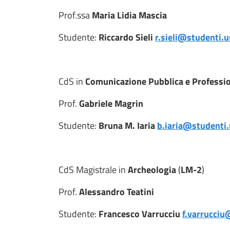
Prof.ssa
Maria Lidia Mascia
Studente:
Riccardo Sieli
r.sieli@studenti.u
CdS in
Comunicazione Pubblica e Professio
Prof.
Gabriele Magrin
Studente:
Bruna M. Iaria
b.iaria@studenti.
CdS Magistrale in
Archeologia
(
LM-2
)
Prof.
Alessandro Teatini
Studente:
Francesco Varrucciu
f.varrucciu