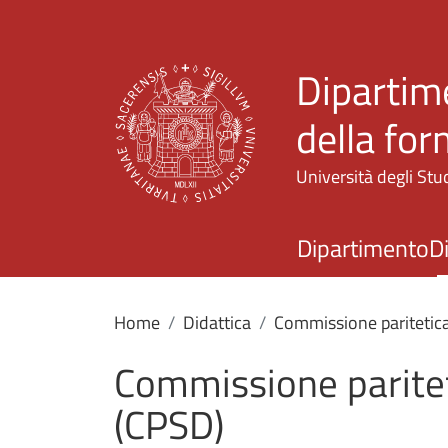
Dipartime
della fo
Università degli Stud
Dipartimento
D
Home
Didattica
Commissione paritetic
Commissione paritet
(CPSD)