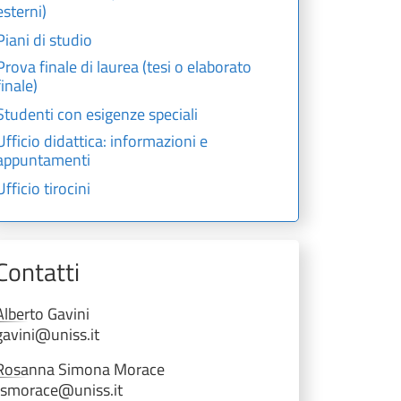
esterni)
Piani di studio
Prova finale di laurea (tesi o elaborato
finale)
Studenti con esigenze speciali
Ufficio didattica: informazioni e
appuntamenti
Ufficio tirocini
Contatti
Alberto
Gavini
gavini@uniss.it
Rosanna Simona
Morace
rsmorace@uniss.it