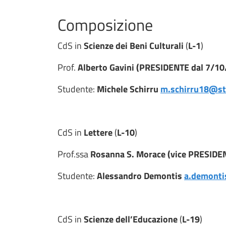
Composizione
CdS in
Scienze dei Beni Culturali
(
L-1
)
Prof.
Alberto Gavini (PRESIDENTE dal 7/1
Studente:
Michele Schirru
m.schirru18@stu
CdS in
Lettere
(
L-10
)
Prof.ssa
Rosanna S. Morace (vice PRESIDE
Studente:
Alessandro Demontis
a.demonti
CdS in
Scienze dell’Educazione
(
L-19
)