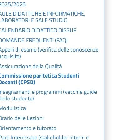
2025/2026
AULE DIDATTICHE E INFORMATICHE,
LABORATORI E SALE STUDIO
CALENDARIO DIDATTICO DiSSUF
DOMANDE FREQUENTI (FAQ)
Appelli di esame (verifica delle conoscenze
acquisite)
Assicurazione della Qualità
Commissione paritetica Studenti
Docenti (CPSD)
Insegnamenti e programmi (vecchie guide
dello studente)
Modulistica
Orario delle Lezioni
Orientamento e tutorato
Parti Interessate (stakeholder interni e