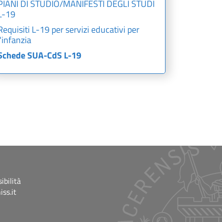
PIANI DI STUDIO/MANIFESTI DEGLI STUDI
L-19
Requisiti L-19 per servizi educativi per
l'infanzia
Schede SUA-CdS L-19
ibilità
ss.it