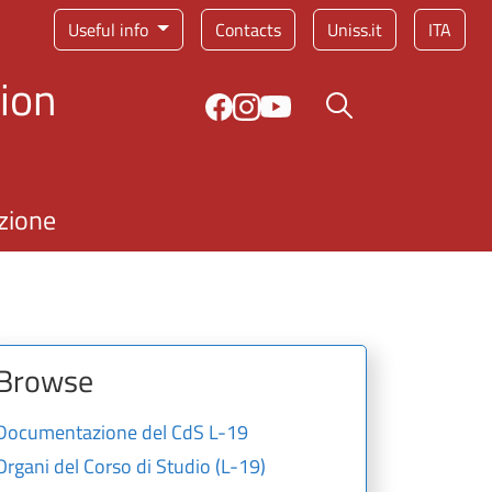
Service menu
Useful info
Contacts
Uniss.it
ITA
ion
Search button
zione
Browse
Documentazione del CdS L-19
Organi del Corso di Studio (L-19)