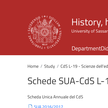
History,
University of Sassar
Department
Did
Home
Study
CdS L-19 - Scienze dell'e
Schede SUA-CdS L-
Scheda Unica Annuale del CdS
SUA 2016/2017