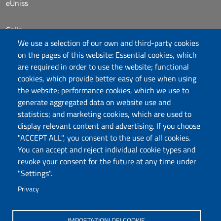
eUniss
Calls
Dichiarazione di accessibilità
We use a selection of our own and third-party cookies
Posta elettronica @uniss.it
on the pages of this website: Essential cookies, which
Protocollo
are required in order to use the website; functional
cookies, which provide better easy of use when using
the website; performance cookies, which we use to
Follow us
generate aggregated data on website use and
statistics; and marketing cookies, which are used to
display relevant content and advertising. If you choose
Università degli Studi di Sassari
"ACCEPT ALL", you consent to the use of all cookies.
Dipartimento di Storia, Scienze dell’Uomo e
You can accept and reject individual cookie types and
della Formazione
revoke your consent for the future at any time under
Via Maurizio Zanfarino 62, 07100 Sassari
"Settings".
PEC: dip.storia.scienze.formazione@pec.uniss.it
Privacy
www.uniss.it
IMPOSTAZIONI DEI COOKIE