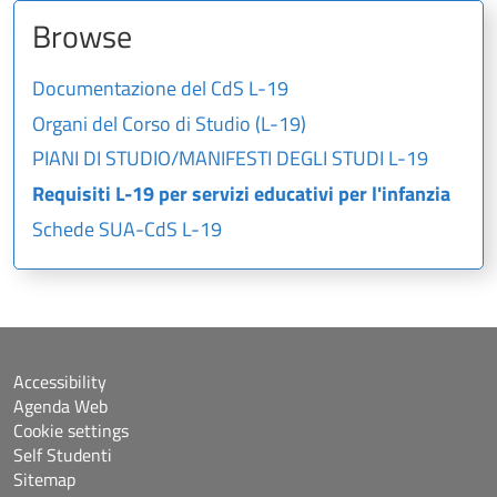
Browse
Documentazione del CdS L-19
Organi del Corso di Studio (L-19)
PIANI DI STUDIO/MANIFESTI DEGLI STUDI L-19
Requisiti L-19 per servizi educativi per l'infanzia
Schede SUA-CdS L-19
Accessibility
Agenda Web
Cookie settings
Self Studenti
Sitemap