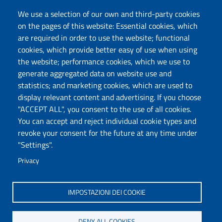
Calls
Dichiarazione di accessibilità
We use a selection of our own and third-party cookies
Posta elettronica @uniss.it
on the pages of this website: Essential cookies, which
Protocollo
are required in order to use the website; functional
cookies, which provide better easy of use when using
the website; performance cookies, which we use to
Follow us
generate aggregated data on website use and
statistics; and marketing cookies, which are used to
display relevant content and advertising. If you choose
Università degli Studi di Sassari
"ACCEPT ALL", you consent to the use of all cookies.
Dipartimento di Storia, Scienze dell’Uomo e
You can accept and reject individual cookie types and
della Formazione
revoke your consent for the future at any time under
Via Maurizio Zanfarino 62, 07100 Sassari
"Settings".
PEC: dip.storia.scienze.formazione@pec.uniss.it
Privacy
www.uniss.it
IMPOSTAZIONI DEI COOKIE
DENY ALL COOKIES