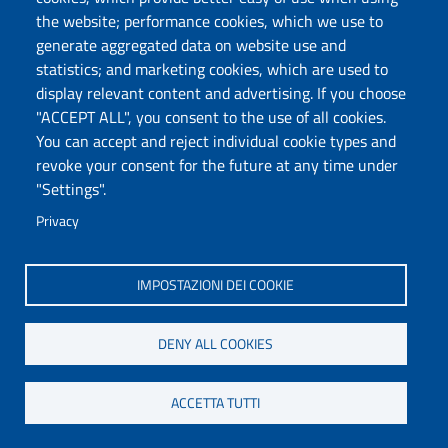
Il tema dell' incontro è stato
"I luoghi e le forme dei
the website; performance cookies, which we use to
mestieri e della produzione nelle province africane"
,
generate aggregated data on website use and
con riferimento agli aspetti economici, ai salari, agli
statistics; and marketing cookies, which are used to
aspetti artistici e artigianali, alle tecniche, agli strumenti
display relevant content and advertising. If you choose
di lavoro, alle associazioni professionali, agli edifici degli
"ACCEPT ALL", you consent to the use of all cookies.
impianti produttivi inseriti nell'urbanistica delle città.
You can accept and reject individual cookie types and
revoke your consent for the future at any time under
Elenco partecipanti Convegno Olbia
"Settings".
Programma XVIII convegno
Privacy
Locandina Africa Romana XVIII
Lettera, scadenza e norme redazionali per
IMPOSTAZIONI DEI COOKIE
pubblicazione volume
DENY ALL COOKIES
XIX CONVEGNO
ACCETTA TUTTI
Si è svolto a Sassari e ad Alghero (Sardegna - Italy), tra