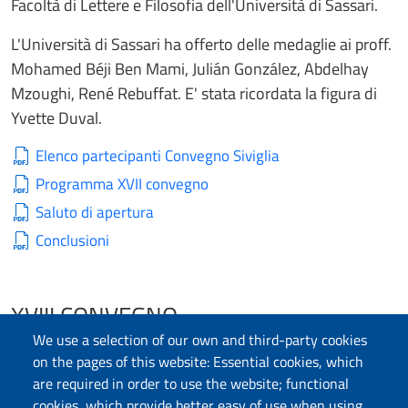
Facoltà di Lettere e Filosofia dell'Università di Sassari.
L'Università di Sassari ha offerto delle medaglie ai proff.
Mohamed Béji Ben Mami, Julián González, Abdelhay
Mzoughi, René Rebuffat. E' stata ricordata la figura di
Yvette Duval.
Elenco partecipanti Convegno Siviglia
Programma XVII convegno
Saluto di apertura
Conclusioni
XVIII CONVEGNO
We use a selection of our own and third-party cookies
Il convegno si è tenuto tra
giovedi 11 e domenica 14
on the pages of this website: Essential cookies, which
dicembre 2008
, in Sardegna, ad
Olbia
.
are required in order to use the website; functional
cookies, which provide better easy of use when using