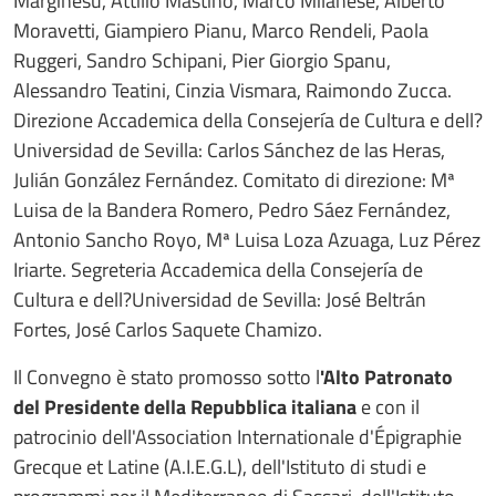
Marginesu, Attilio Mastino, Marco Milanese, Alberto
Moravetti, Giampiero Pianu, Marco Rendeli, Paola
Ruggeri, Sandro Schipani, Pier Giorgio Spanu,
Alessandro Teatini, Cinzia Vismara, Raimondo Zucca.
Direzione Accademica della Consejería de Cultura e dell?
Universidad de Sevilla: Carlos Sánchez de las Heras,
Julián González Fernández. Comitato di direzione: Mª
Luisa de la Bandera Romero, Pedro Sáez Fernández,
Antonio Sancho Royo, Mª Luisa Loza Azuaga, Luz Pérez
Iriarte. Segreteria Accademica della Consejería de
Cultura e dell?Universidad de Sevilla: José Beltrán
Fortes, José Carlos Saquete Chamizo.
Il Convegno è stato promosso sotto l
'Alto Patronato
del Presidente della Repubblica italiana
e con il
patrocinio dell'Association Internationale d'Épigraphie
Grecque et Latine (A.I.E.G.L), dell'Istituto di studi e