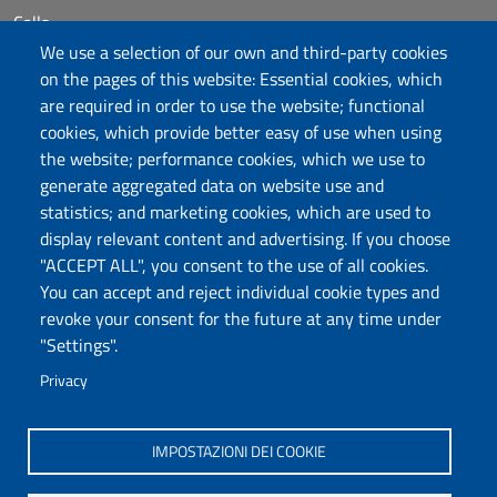
Calls
Dichiarazione di accessibilità
We use a selection of our own and third-party cookies
Posta elettronica @uniss.it
on the pages of this website: Essential cookies, which
Protocollo
are required in order to use the website; functional
cookies, which provide better easy of use when using
Follow us
the website; performance cookies, which we use to
generate aggregated data on website use and
statistics; and marketing cookies, which are used to
display relevant content and advertising. If you choose
Università degli Studi di Sassari
"ACCEPT ALL", you consent to the use of all cookies.
Dipartimento di Storia, Scienze dell’Uomo e
You can accept and reject individual cookie types and
della Formazione
revoke your consent for the future at any time under
Via Maurizio Zanfarino 62, 07100 Sassari
"Settings".
PEC: dip.storia.scienze.formazione@pec.uniss.it
Privacy
www.uniss.it
IMPOSTAZIONI DEI COOKIE