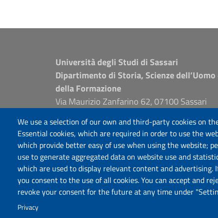
Università degli Studi di Sassari
Dipartimento di Storia, Scienze dell’Uomo
della Formazione
Via Maurizio Zanfarino 62, 07100 Sassari
PEC: dip.storia.scienze.formazione@pec.unis
We use a selection of our own and third-party cookies on the
www.uniss.it
Essential cookies, which are required in order to use the web
which provide better easy of use when using the website; p
use to generate aggregated data on website use and statisti
which are used to display relevant content and advertising. 
you consent to the use of all cookies. You can accept and rej
revoke your consent for the future at any time under "Settin
Privacy