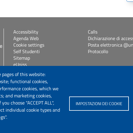
Accessibility
Calls
Agenda Web
Dichiarazione di access
Cookie settings
Posta elettronica @uni
 e
Self Studenti
Protocollo
Sitemap
eUniss
s.it
 pages of this website:
Follow us
site; functional cookies,
erformance cookies, which we
cs; and marketing cookies,
If you choose "ACCEPT ALL",
IMPOSTAZIONI DEI COOKIE
ect individual cookie types and
gs".