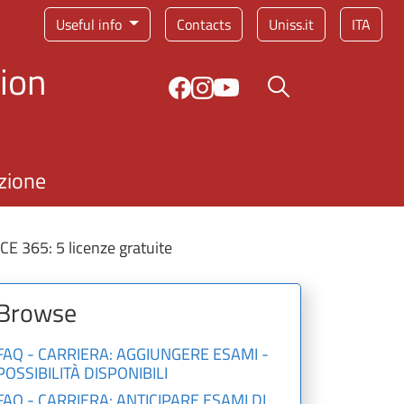
Service menu
Useful info
Contacts
Uniss.it
ITA
ion
Search button
zione
365: 5 licenze gratuite
Browse
FAQ - CARRIERA: AGGIUNGERE ESAMI -
POSSIBILITÀ DISPONIBILI
FAQ - CARRIERA: ANTICIPARE ESAMI DI