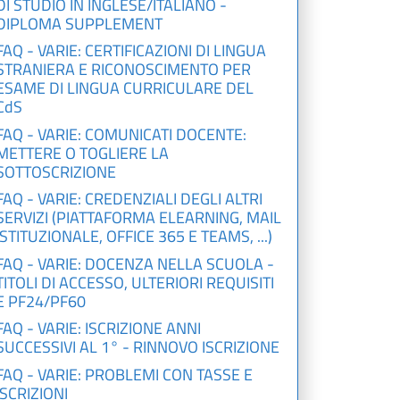
DI STUDIO IN INGLESE/ITALIANO -
DIPLOMA SUPPLEMENT
FAQ - VARIE: CERTIFICAZIONI DI LINGUA
STRANIERA E RICONOSCIMENTO PER
ESAME DI LINGUA CURRICULARE DEL
CdS
FAQ - VARIE: COMUNICATI DOCENTE:
METTERE O TOGLIERE LA
SOTTOSCRIZIONE
FAQ - VARIE: CREDENZIALI DEGLI ALTRI
SERVIZI (PIATTAFORMA ELEARNING, MAIL
ISTITUZIONALE, OFFICE 365 E TEAMS, ...)
FAQ - VARIE: DOCENZA NELLA SCUOLA -
TITOLI DI ACCESSO, ULTERIORI REQUISITI
E PF24/PF60
FAQ - VARIE: ISCRIZIONE ANNI
SUCCESSIVI AL 1° - RINNOVO ISCRIZIONE
FAQ - VARIE: PROBLEMI CON TASSE E
ISCRIZIONI