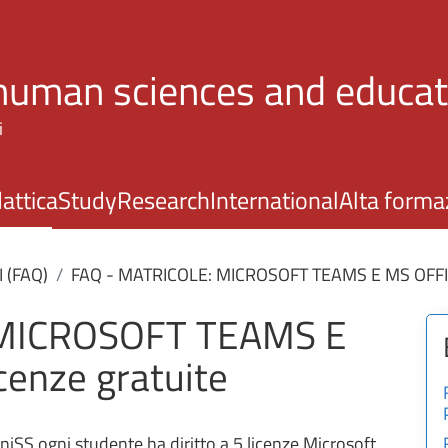
Skip to main content
 human sciences and educat
i
attica
Study
Research
International
Alta forma
(FAQ)
FAQ - MATRICOLE: MICROSOFT TEAMS E MS OFFICE 
 MICROSOFT TEAMS E
cenze gratuite
SS ogni studente ha diritto a 5 licenze Microsoft