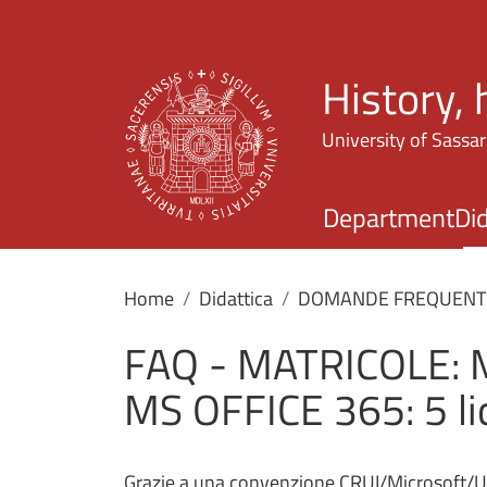
History,
University of Sassar
Department
Did
Home
Didattica
DOMANDE FREQUENTI 
FAQ - MATRICOLE:
MS OFFICE 365: 5 li
Grazie a una convenzione CRUI/Microsoft/Uni