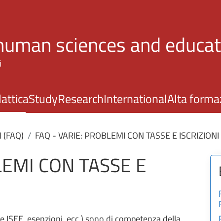
Skip to main content
 human sciences and educat
i
attica
Study
Research
International
Alta forma
(FAQ)
FAQ - VARIE: PROBLEMI CON TASSE E ISCRIZIONI
LEMI CON TASSE E
me ISEE, esenzioni, ecc.) sono di competenza della