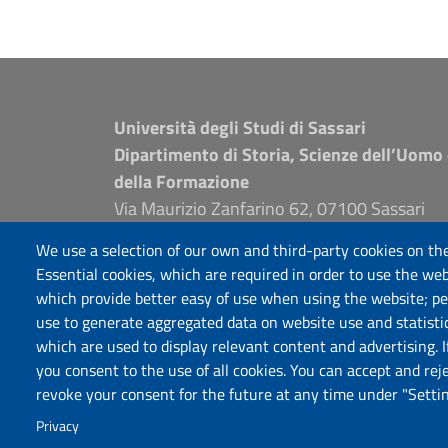
Università degli Studi di Sassari
Dipartimento di Storia, Scienze dell’Uomo
della Formazione
Via Maurizio Zanfarino 62, 07100 Sassari
PEC: dip.storia.scienze.formazione@pec.unis
We use a selection of our own and third-party cookies on the
www.uniss.it
Essential cookies, which are required in order to use the web
which provide better easy of use when using the website; p
use to generate aggregated data on website use and statisti
which are used to display relevant content and advertising. 
you consent to the use of all cookies. You can accept and rej
revoke your consent for the future at any time under "Settin
Privacy