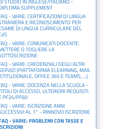
DI STUDIO IN INGLESE/ITALIANO -
DIPLOMA SUPPLEMENT
FAQ - VARIE: CERTIFICAZIONI DI LINGUA
STRANIERA E RICONOSCIMENTO PER
ESAME DI LINGUA CURRICULARE DEL
CdS
FAQ - VARIE: COMUNICATI DOCENTE:
METTERE O TOGLIERE LA
SOTTOSCRIZIONE
FAQ - VARIE: CREDENZIALI DEGLI ALTRI
SERVIZI (PIATTAFORMA ELEARNING, MAIL
ISTITUZIONALE, OFFICE 365 E TEAMS, ...)
FAQ - VARIE: DOCENZA NELLA SCUOLA -
TITOLI DI ACCESSO, ULTERIORI REQUISITI
E PF24/PF60
FAQ - VARIE: ISCRIZIONE ANNI
SUCCESSIVI AL 1° - RINNOVO ISCRIZIONE
FAQ - VARIE: PROBLEMI CON TASSE E
ISCRIZIONI