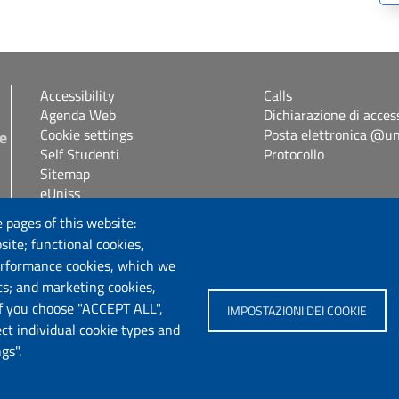
Accessibility
Calls
Agenda Web
Dichiarazione di access
Cookie settings
Posta elettronica @uni
 e
Self Studenti
Protocollo
Sitemap
eUniss
s.it
 pages of this website:
Follow us
site; functional cookies,
erformance cookies, which we
cs; and marketing cookies,
If you choose "ACCEPT ALL",
IMPOSTAZIONI DEI COOKIE
ect individual cookie types and
gs".