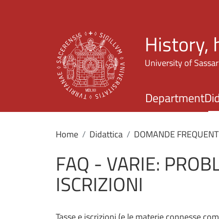
History,
University of Sassar
Department
Did
Home
Didattica
DOMANDE FREQUENTI 
FAQ - VARIE: PROB
ISCRIZIONI
Tasse e iscrizioni (e le materie connesse co