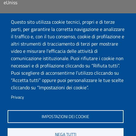
eUniss
Bandi
Questo sito utilizza cookie tecnici, propri e di terze
Dichiarazione di accessibilità
parti, per garantire la corretta navigazione e analizzare
Posta elettronica @uniss.it
il traffico e, con il tuo consenso, cookie di profilazione e
Protocollo
altri strumenti di tracciamento di terzi per mostrare
video e misurare l'efficacia delle attività di
Seguici su
comunicazione istituzionale. Puoi rifiutare i cookie non
necessari e di profilazione cliccando su “Rifiuta tutti”.
Puoi scegliere di acconsentirne l’utilizzo cliccando su
Università degli Studi di Sassari
“Accetta tutti” oppure puoi personalizzare le tue scelte
Dipartimento di Storia, Scienze dell’Uomo e
cliccando su “Impostazioni dei cookie”.
della Formazione
Via Maurizio Zanfarino 62, 07100 Sassari
Privacy
PEC: dip.storia.scienze.formazione@pec.uniss.it
www.uniss.it
IMPOSTAZIONI DEI COOKIE
NEGA TUTTI