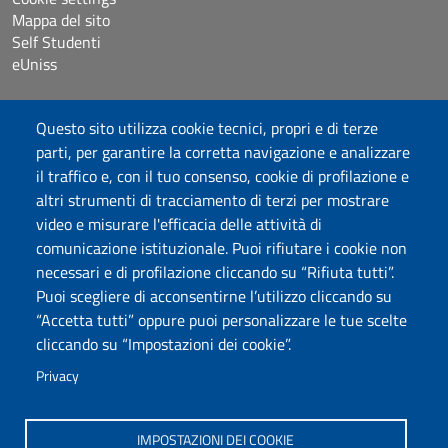
Mappa del sito
Self Studenti
eUniss
Bandi
Questo sito utilizza cookie tecnici, propri e di terze
Dichiarazione di accessibilità
parti, per garantire la corretta navigazione e analizzare
Posta elettronica @uniss.it
il traffico e, con il tuo consenso, cookie di profilazione e
Protocollo
altri strumenti di tracciamento di terzi per mostrare
video e misurare l'efficacia delle attività di
Seguici su
comunicazione istituzionale. Puoi rifiutare i cookie non
necessari e di profilazione cliccando su “Rifiuta tutti”.
Puoi scegliere di acconsentirne l’utilizzo cliccando su
Università degli Studi di Sassari
“Accetta tutti” oppure puoi personalizzare le tue scelte
Dipartimento di Storia, Scienze dell’Uomo e
cliccando su “Impostazioni dei cookie”.
della Formazione
Via Maurizio Zanfarino 62, 07100 Sassari
Privacy
PEC: dip.storia.scienze.formazione@pec.uniss.it
www.uniss.it
IMPOSTAZIONI DEI COOKIE