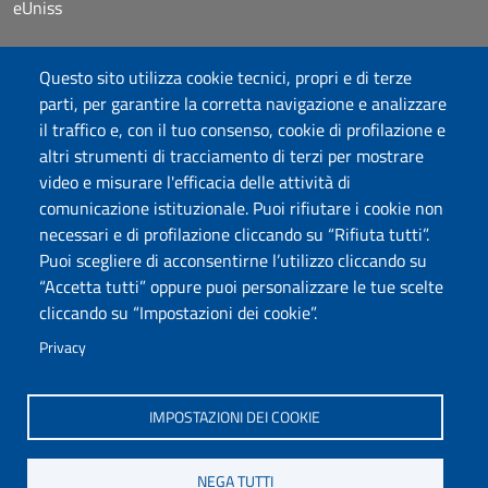
eUniss
Bandi
Questo sito utilizza cookie tecnici, propri e di terze
Dichiarazione di accessibilità
parti, per garantire la corretta navigazione e analizzare
Posta elettronica @uniss.it
il traffico e, con il tuo consenso, cookie di profilazione e
Protocollo
altri strumenti di tracciamento di terzi per mostrare
video e misurare l'efficacia delle attività di
Seguici su
comunicazione istituzionale. Puoi rifiutare i cookie non
necessari e di profilazione cliccando su “Rifiuta tutti”.
Puoi scegliere di acconsentirne l’utilizzo cliccando su
Università degli Studi di Sassari
“Accetta tutti” oppure puoi personalizzare le tue scelte
Dipartimento di Storia, Scienze dell’Uomo e
cliccando su “Impostazioni dei cookie”.
della Formazione
Via Maurizio Zanfarino 62, 07100 Sassari
Privacy
PEC: dip.storia.scienze.formazione@pec.uniss.it
www.uniss.it
IMPOSTAZIONI DEI COOKIE
NEGA TUTTI