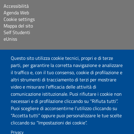
Accessibilità
Agenda Web
Cookie settings
Mappa del sito
Self Studenti
eUniss
Bandi
Questo sito utilizza cookie tecnici, propri e di terze
Dichiarazione di accessibilità
parti, per garantire la corretta navigazione e analizzare
Posta elettronica @uniss.it
il traffico e, con il tuo consenso, cookie di profilazione e
Protocollo
altri strumenti di tracciamento di terzi per mostrare
video e misurare l'efficacia delle attività di
Seguici su
comunicazione istituzionale. Puoi rifiutare i cookie non
necessari e di profilazione cliccando su “Rifiuta tutti”.
Puoi scegliere di acconsentirne l’utilizzo cliccando su
Università degli Studi di Sassari
“Accetta tutti” oppure puoi personalizzare le tue scelte
Dipartimento di Storia, Scienze dell’Uomo e
cliccando su “Impostazioni dei cookie”.
della Formazione
Via Maurizio Zanfarino 62, 07100 Sassari
Privacy