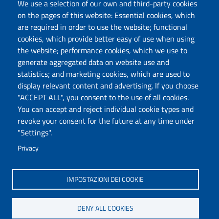
Dichiarazione di accessibilità
We use a selection of our own and third-party cookies
Posta elettronica @uniss.it
on the pages of this website: Essential cookies, which
Protocollo
are required in order to use the website; functional
cookies, which provide better easy of use when using
the website; performance cookies, which we use to
Follow us
generate aggregated data on website use and
statistics; and marketing cookies, which are used to
display relevant content and advertising. If you choose
Università degli Studi di Sassari
"ACCEPT ALL", you consent to the use of all cookies.
Dipartimento di Storia, Scienze dell’Uomo e
You can accept and reject individual cookie types and
della Formazione
revoke your consent for the future at any time under
Via Maurizio Zanfarino 62, 07100 Sassari
"Settings".
PEC: dip.storia.scienze.formazione@pec.uniss.it
Privacy
www.uniss.it
IMPOSTAZIONI DEI COOKIE
DENY ALL COOKIES