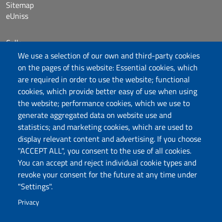
Sitemap
eUniss
Calls
Dichiarazione di accessibilità
We use a selection of our own and third-party cookies
Posta elettronica @uniss.it
on the pages of this website: Essential cookies, which
Protocollo
are required in order to use the website; functional
cookies, which provide better easy of use when using
the website; performance cookies, which we use to
Follow us
generate aggregated data on website use and
statistics; and marketing cookies, which are used to
display relevant content and advertising. If you choose
Università degli Studi di Sassari
"ACCEPT ALL", you consent to the use of all cookies.
Dipartimento di Storia, Scienze dell’Uomo e
You can accept and reject individual cookie types and
della Formazione
revoke your consent for the future at any time under
Via Maurizio Zanfarino 62, 07100 Sassari
"Settings".
PEC: dip.storia.scienze.formazione@pec.uniss.it
Privacy
www.uniss.it